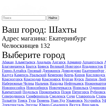
Найти
Ваш город: Шахты
Адрес магазина: Екатеринбург
Челюскинцев 132
Выберите город
Абакан
Альметьевск
Анадырь
Ангарск
Армавир
Архангельск
А
Благовещенск
Братск
Брянск
Великий Новгород
Владивосток
В
Горно-Алтайск
Грозный
Дзержинск
Домодедово
Екатеринбург
Калуга
Каменск-Уральский
Кемерово
Керчь
Киров
Кисловодск
Красногорск
Краснодар
Красноярск
Курган
Курск
Липецк
Люб
Набережные Челны
Нальчик
Находка
Нефтекамск
Нижневарто
Новороссийск
Новосибирск
Новочеркасск
Норильск
Одинцов
Камчатский
Подольск
Прокопьевск
Псков
Пятигорск
Рубцовск
Северодвинск
Симферополь
Смоленск
Сочи
Ставрополь
Стары
Тольятти
Томск
Тула
Тюмень
Улан-Удэ
Ульяновск
Уссурийск
У
Электросталь
Энгельс
Южно-Сахалинск
Якутск
Ярославль