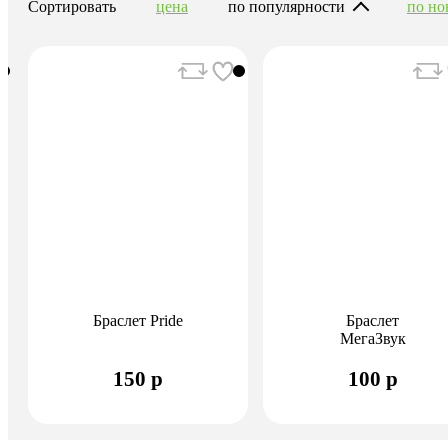
Сортировать
цена
по популярности
по но
Браслет Pride
Браслет
МегаЗвук
150 р
100 р