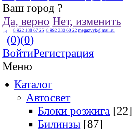
Ваш город
?
Да, верно
Нет, изменить
8 922 188 67 25
8 992 330 60 22
megazvyk@mail.ru
(0)
(0)
Войти
Регистрация
Меню
Каталог
Автосвет
Блоки розжига
[22
Билинзы
[87]